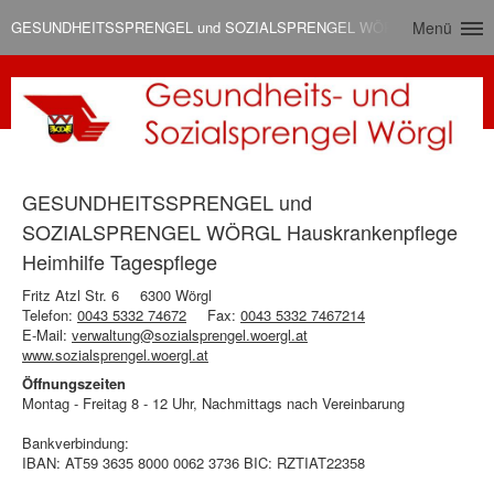
GESUNDHEITSSPRENGEL und SOZIALSPRENGEL WÖRGL Hauskrankenpfle
Menü
GESUNDHEITSSPRENGEL und
SOZIALSPRENGEL WÖRGL Hauskrankenpflege
Heimhilfe Tagespflege
Fritz Atzl Str. 6
6300 Wörgl
Telefon:
0043 5332 74672
Fax:
0043 5332 7467214
E-Mail:
verwaltung@sozialsprengel.woergl.at
www.sozialsprengel.woergl.at
Öffnungszeiten
Montag - Freitag 8 - 12 Uhr, Nachmittags nach Vereinbarung
Bankverbindung:
IBAN: AT59 3635 8000 0062 3736 BIC: RZTIAT22358